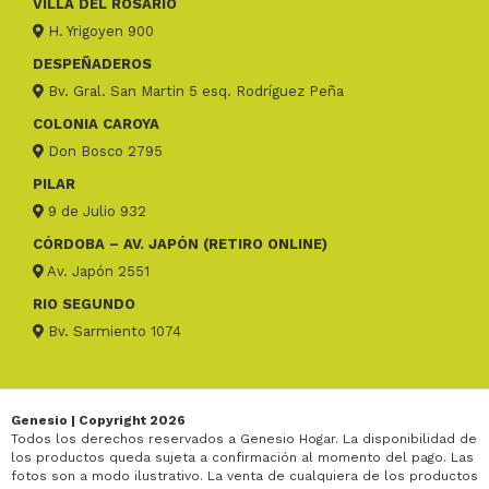
VILLA DEL ROSARIO
H. Yrigoyen 900
DESPEÑADEROS
Bv. Gral. San Martin 5 esq. Rodríguez Peña
COLONIA CAROYA
Don Bosco 2795
PILAR
9 de Julio 932
CÓRDOBA – AV. JAPÓN (RETIRO ONLINE)
Av. Japón 2551
RIO SEGUNDO
Bv. Sarmiento 1074
Genesio | Copyright 2026
Todos los derechos reservados a Genesio Hogar. La disponibilidad de
los productos queda sujeta a confirmación al momento del pago. Las
fotos son a modo ilustrativo. La venta de cualquiera de los productos