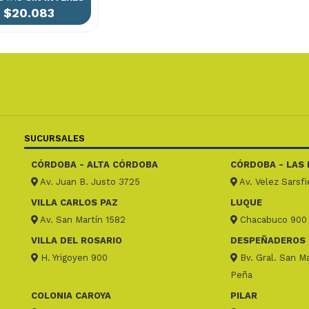
$20.083
SUCURSALES
CÓRDOBA - ALTA CÓRDOBA
CÓRDOBA - LAS 
Av. Juan B. Justo 3725
Av. Velez Sarsf
VILLA CARLOS PAZ
LUQUE
Av. San Martín 1582
Chacabuco 900
VILLA DEL ROSARIO
DESPEÑADEROS
H. Yrigoyen 900
Bv. Gral. San Ma
Peña
COLONIA CAROYA
PILAR