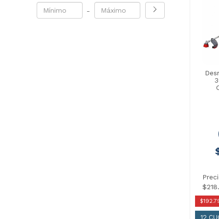
-
Des
3
Prec
$218
$192.7
12 C