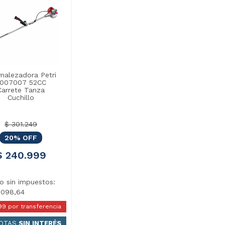
malezadora Petri
007007 52CC
Carrete Tanza
Cuchillo
$ 301.249
20% OFF
$ 240.999
io sin impuestos:
.098,64
99 por transferencia
UOTAS
SIN INTERÉS