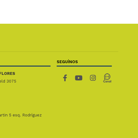
SEGUÍNOS
FLORES
ield 3075
rtin 5 esq. Rodríguez