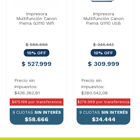
Impresora
Impresora
Multifunción Canon
Multifunción Canon
Pixma G3110 Wifi
Pixma G1110 USB
$ 586.666
$ 344.443
10% OFF
10% OFF
$ 527.999
$ 309.999
Precio sin
Precio sin
impuestos:
impuestos:
$436.362,81
$280.542,08
$475.199 por transferencia
$278.999 por transferencia
9 CUOTAS
SIN INTERÉS
9 CUOTAS
SIN INTERÉS
$58.666
$34.444