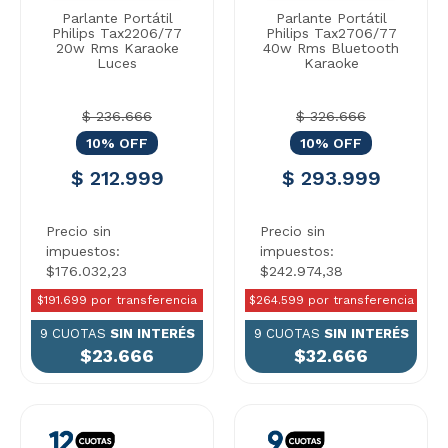
Parlante Portátil
Parlante Portátil
Philips Tax2206/77
Philips Tax2706/77
20w Rms Karaoke
40w Rms Bluetooth
Luces
Karaoke
$ 236.666
$ 326.666
10% OFF
10% OFF
$ 212.999
$ 293.999
Precio sin
Precio sin
impuestos:
impuestos:
$176.032,23
$242.974,38
$191.699 por transferencia
$264.599 por transferencia
9 CUOTAS
SIN INTERÉS
9 CUOTAS
SIN INTERÉS
$23.666
$32.666