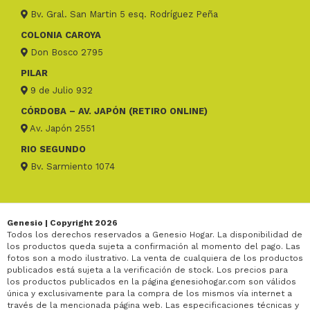
Bv. Gral. San Martin 5 esq. Rodríguez Peña
COLONIA CAROYA
Don Bosco 2795
PILAR
9 de Julio 932
CÓRDOBA – AV. JAPÓN (RETIRO ONLINE)
Av. Japón 2551
RIO SEGUNDO
Bv. Sarmiento 1074
Genesio | Copyright 2026
Todos los derechos reservados a Genesio Hogar. La disponibilidad de
los productos queda sujeta a confirmación al momento del pago. Las
fotos son a modo ilustrativo. La venta de cualquiera de los productos
publicados está sujeta a la verificación de stock. Los precios para
los productos publicados en la página genesiohogar.com son válidos
única y exclusivamente para la compra de los mismos vía internet a
través de la mencionada página web. Las especificaciones técnicas y