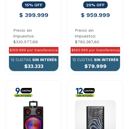
15% OFF
20% OFF
$ 399.999
$ 959.999
Precio sin
Precio sin
impuestos:
impuestos:
$330.577,69
$793.387,60
$359.999 por transferencia
$863.999 por transferencia
12 CUOTAS
SIN INTERÉS
12 CUOTAS
SIN INTERÉS
$33.333
$79.999