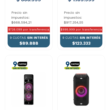
Precio sin
Precio sin
impuestos:
impuestos:
$668.594,21
$917.354,55
$728.099 por transferencia
$998.999 por transferencia
9 CUOTAS
SIN INTERÉS
9 CUOTAS
SIN INTERÉS
$89.888
$123.333