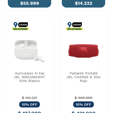
$55.999
$14.222
Auriculares In Ear
Parlante Portatil
JBL WBEAM2WHT
JBL CHARGE 6 30w
10Hs Blanco
Rojo
$ 142.221
$ 468.888
10% OFF
10% OFF