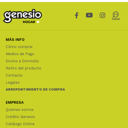
MÁS INFO
Cómo comprar
Medios de Pago
Envíos a Domicilio
Retiro del producto
Contacto
Legales
ARREPENTIMIENTO DE COMPRA
EMPRESA
Quienes somos
Crédito Genesio
Catálogo Online