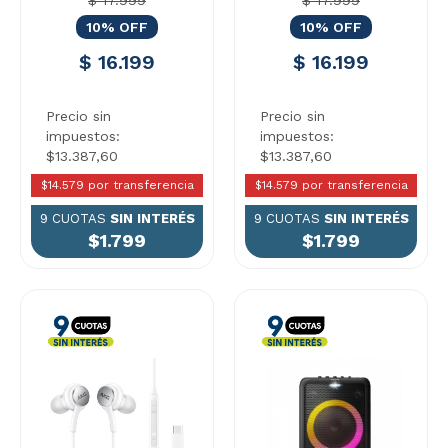
$ 17.999
$ 17.999
10% OFF
10% OFF
$ 16.199
$ 16.199
Precio sin
Precio sin
impuestos:
impuestos:
$13.387,60
$13.387,60
$14.579 por transferencia
$14.579 por transferencia
9 CUOTAS
SIN INTERÉS
9 CUOTAS
SIN INTERÉS
$1.799
$1.799