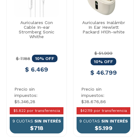
Auriculares Con
Auriculares Inalámbr
Cable In-ear
In Ear Hewlett
Stromberg Sonic
Packard H10h-white
Whithe
$ 51.999
$ 7.188
10% OFF
10% OFF
$ 6.469
$ 46.799
Precio sin
Precio sin
impuestos:
impuestos:
$5.346,28
$38.676,86
$5.822 por transferencia
$42.119 por transferencia
9 CUOTAS
SIN INTERÉS
9 CUOTAS
SIN INTERÉS
$718
$5.199