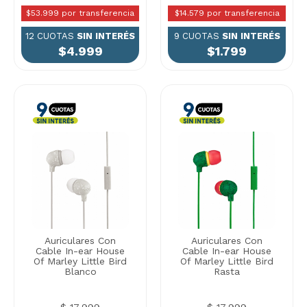
$53.999 por transferencia
$14.579 por transferencia
12 CUOTAS
SIN INTERÉS
9 CUOTAS
SIN INTERÉS
$4.999
$1.799
Auriculares Con
Auriculares Con
Cable In-ear House
Cable In-ear House
Of Marley Little Bird
Of Marley Little Bird
Blanco
Rasta