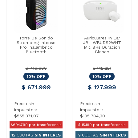
Torre De Sonido
Auriculares In Ear
Stromberg Intense
JBL WBUDS2WHT
Pro Inalambrico
Mic 8Hs Duracion
Bluetooth
Blanco
$ 746.666
$ 142.221
10% OFF
10% OFF
$ 671.999
$ 127.999
Precio sin
Precio sin
impuestos:
impuestos:
$555.371,07
$105.784,30
$604.799 por transferencia
$115.199 por transferencia
12 CUOTAS
SIN INTERÉS
9 CUOTAS
SIN INTERÉS