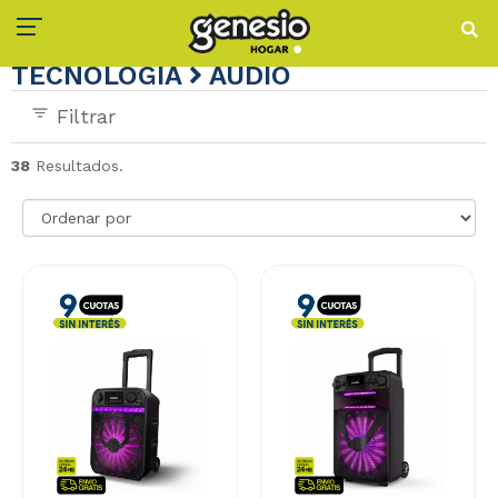
TECNOLOGÍA
AUDIO
Filtrar
38
Resultados.