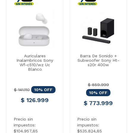
Auriculares
Barra De Sonido +
Inalambricos Sony
Subwoofer Sony Ht-
Wf-c510/wz Uc
s20r 400w
Blanco
$ 859.999
$ 141.110
10% OFF
10% OFF
$ 126.999
$ 773.999
Precio sin
Precio sin
impuestos:
impuestos:
$104.957,85
$535.824,85