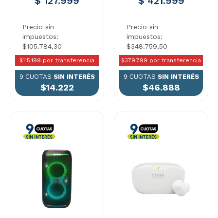
$ 127.999
$ 421.999
Precio sin
Precio sin
impuestos:
impuestos:
$105.784,30
$348.759,50
$115.199 por transferencia
$379.799 por transferencia
9 CUOTAS
SIN INTERÉS
9 CUOTAS
SIN INTERÉS
$14.222
$46.888