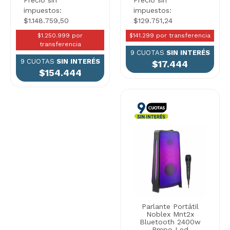
Precio sin
Precio sin
impuestos:
impuestos:
$1.148.759,50
$129.751,24
$1.250.999 por
$141.299 por transferencia
transferencia
9 CUOTAS
SIN INTERÉS
9 CUOTAS
SIN INTERÉS
$17.444
$154.444
Parlante Portátil
Noblex Mnt2x
Bluetooth 2400w
Pmpo Led