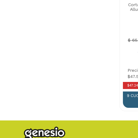
Cort
All
$ 65
Prec
$47.5
$47.2
9 CU