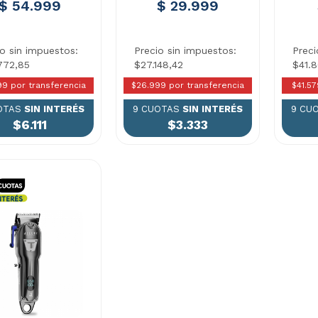
$ 54.999
$ 29.999
io sin impuestos:
Precio sin impuestos:
Preci
772,85
$27.148,42
$41.
99 por transferencia
$26.999 por transferencia
$41.57
OTAS
SIN INTERÉS
9 CUOTAS
SIN INTERÉS
9 CU
$6.111
$3.333