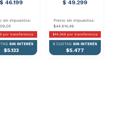
$ 46.199
$ 49.299
o sin impuestos:
Precio sin impuestos:
809,05
$44.614,48
9 por transferencia
$44.369 por transferencia
OTAS
SIN INTERÉS
9 CUOTAS
SIN INTERÉS
$5.133
$5.477