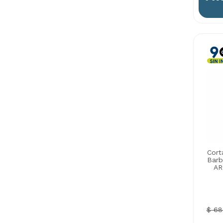
Cort
Barb
AR
$ 68