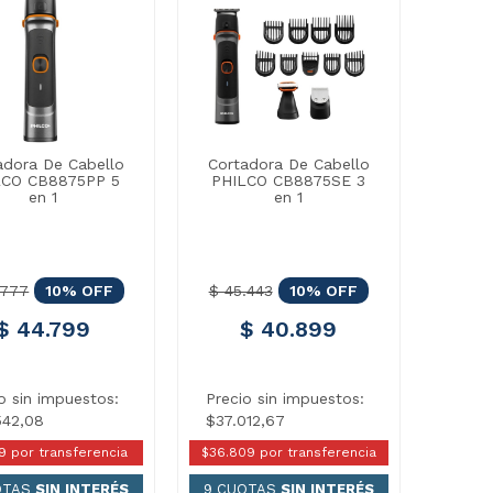
adora De Cabello
Cortadora De Cabello
LCO CB8875PP 5
PHILCO CB8875SE 3
en 1
en 1
.777
10% OFF
$ 45.443
10% OFF
$ 44.799
$ 40.899
o sin impuestos:
Precio sin impuestos:
542,08
$37.012,67
9 por transferencia
$36.809 por transferencia
OTAS
SIN INTERÉS
9 CUOTAS
SIN INTERÉS