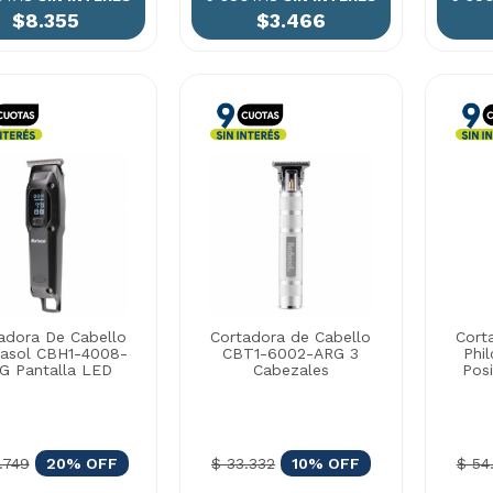
$8.355
$3.466
adora De Cabello
Cortadora de Cabello
Cort
asol CBH1-4008-
CBT1-6002-ARG 3
Phi
G Pantalla LED
Cabezales
Pos
.749
20% OFF
$ 33.332
10% OFF
$ 54