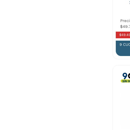
Prec
$49.
$49.4
9 CU