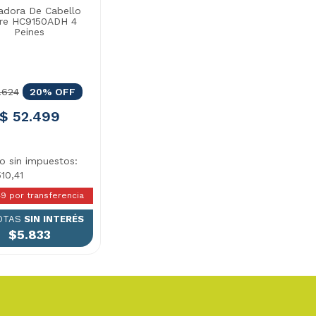
adora De Cabello
ure HC9150ADH 4
Peines
.624
20% OFF
$ 52.499
io sin impuestos:
10,41
49 por transferencia
OTAS
SIN INTERÉS
$5.833