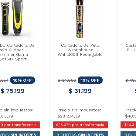
bo Cortadora De
Cortadora De Pelo
Cort
Pelo Clipper +
Westinhouse
PHI
rimmer Gama
Whhcl609 Recargable
Gcs547 Sport
.554
10% OFF
$ 34.666
10% OFF
$ 49
$ 75.199
$ 31.199
io sin impuestos:
Precio sin impuestos:
Preci
053,39
$28.234,39
$40.
79 por transferencia
$28.079 por transferencia
$40.31
OTAS
SIN INTERÉS
9 CUOTAS
SIN INTERÉS
9 CU