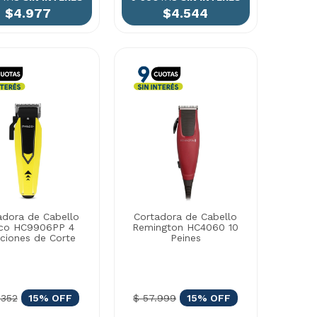
$4.977
$4.544
adora de Cabello
Cortadora de Cabello
lco HC9906PP 4
Remington HC4060 10
iciones de Corte
Peines
.352
15% OFF
$ 57.999
15% OFF