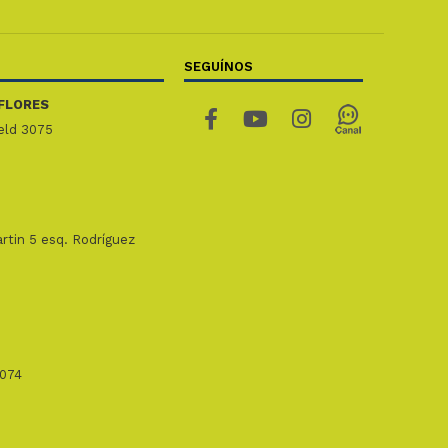
SEGUÍNOS
FLORES
ield 3075
rtin 5 esq. Rodríguez
1074