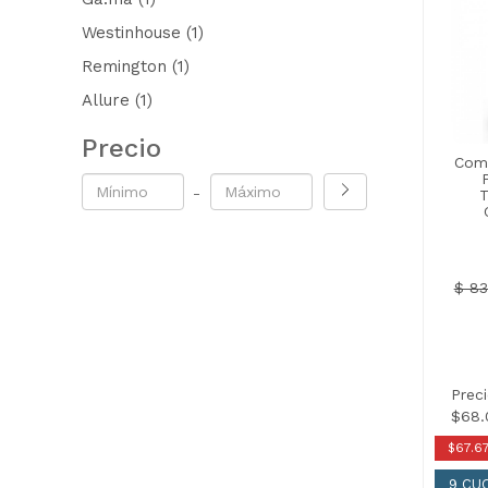
Westinhouse
(1)
Remington
(1)
Allure
(1)
Precio
Com
-
T
$ 83
Prec
$68.
$67.6
9 CU