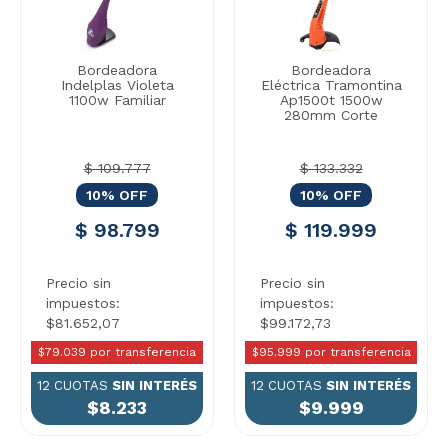
Bordeadora
Bordeadora
Indelplas Violeta
Eléctrica Tramontina
1100w Familiar
Ap1500t 1500w
280mm Corte
$ 109.777
$ 133.332
10% OFF
10% OFF
$ 98.799
$ 119.999
Precio sin
Precio sin
impuestos:
impuestos:
$81.652,07
$99.172,73
$79.039 por transferencia
$95.999 por transferencia
12 CUOTAS
SIN INTERÉS
12 CUOTAS
SIN INTERÉS
$8.233
$9.999