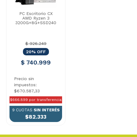
PC Escritorio CX
AMD Ryzen 3
3200G+8G+SSD240
$ 926.249
20% OFF
$ 740.999
Precio sin
impuestos:
$670.587,33
$666.899 por transferencia
9 CUOTAS
SIN INTERÉS
$82.333