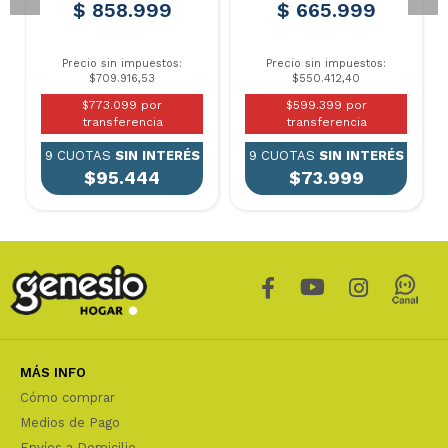
$ 858.999
$ 665.999
Precio sin impuestos:
Precio sin impuestos:
$709.916,53
$550.412,40
$773.099 por
$599.399 por
transferencia
transferencia
9 CUOTAS
SIN INTERÉS
9 CUOTAS
SIN INTERÉS
$95.444
$73.999
MÁS INFO
Cómo comprar
Medios de Pago
Envíos a Domicilio