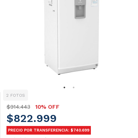
2 FOTOS
$914.443
10% OFF
$822.999
PRECIO POR TRANSFERENCIA: $740.699