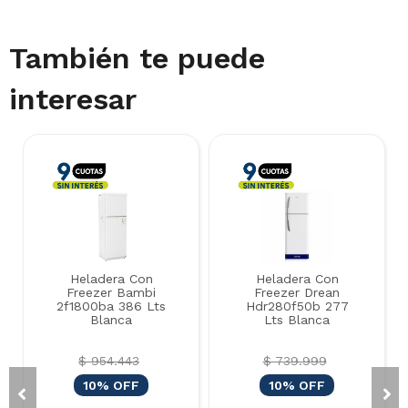
También te puede
interesar
Heladera Con
Heladera Con
Freezer Bambi
Freezer Drean
2f1800ba 386 Lts
Hdr280f50b 277
Blanca
Lts Blanca
$ 954.443
$ 739.999
10% OFF
10% OFF