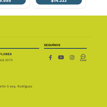
9.555
$14.333
SEGUÍNOS
FLORES
ield 3075
rtin 5 esq. Rodríguez