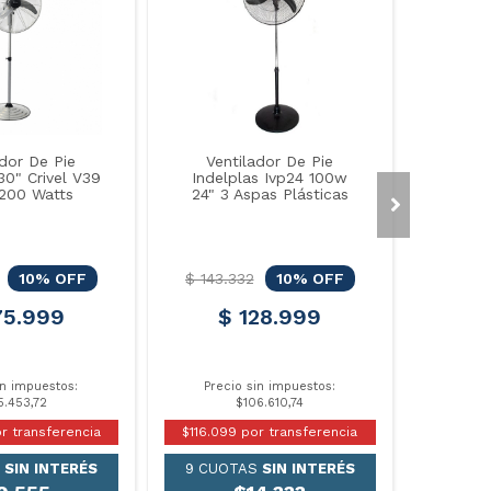
ador De Pie
Ventilador De Pie
 30" Crivel V39
Indelplas Ivp24 100w
200 Watts
24" 3 Aspas Plásticas
10% OFF
$ 143.332
10% OFF
75.999
$ 128.999
in impuestos:
Precio sin impuestos:
5.453,72
$106.610,74
r transferencia
$116.099 por transferencia
S
SIN INTERÉS
9 CUOTAS
SIN INTERÉS