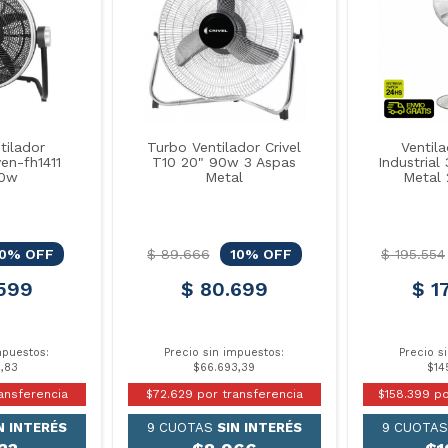
tilador
Turbo Ventilador Crivel
Ventil
en-fh1411
T10 20" 90w 3 Aspas
Industrial
90w
Metal
Metal 
10% OFF
$ 89.666
10% OFF
$ 195.554
599
$ 80.699
$ 1
mpuestos:
Precio sin impuestos:
Precio s
9,83
$66.693,39
$14
ansferencia
$72.629 por transferencia
$158.399 po
N INTERÉS
9 CUOTAS
SIN INTERÉS
9 CUOTA