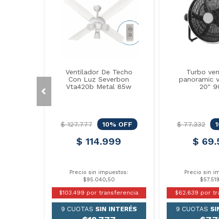
Ventilador De Techo
Turbo ven
Con Luz Severbon
panoramic v
Vta420b Metal 85w
20" 
$ 127.777
10% OFF
$ 77.332
$ 114.999
$ 69.
Precio sin impuestos:
Precio sin i
$95.040,50
$57.51
$103.499 por transferencia
$62.639 por tr
9 CUOTAS
SIN INTERÉS
9 CUOTAS
SI