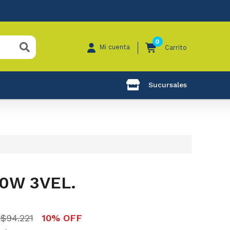
0
Mi cuenta
Carrito
Sucursales
0W 3VEL.
$94.221
10% OFF