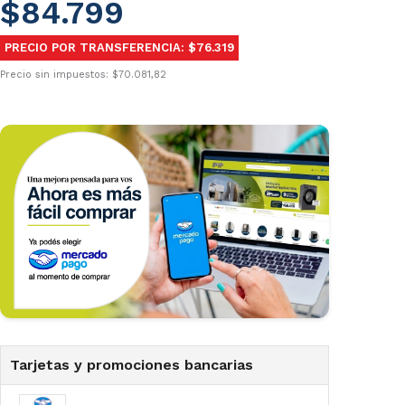
$84.799
PRECIO POR TRANSFERENCIA: $76.319
Precio sin impuestos: $70.081,82
Tarjetas y promociones bancarias