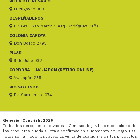
VILLA DEL ROSARIO
H. Yrigoyen 900
DESPEÑADEROS
Bv. Gral. San Martin 5 esq. Rodríguez Peña
COLONIA CAROYA
Don Bosco 2795
PILAR
9 de Julio 932
CÓRDOBA – AV. JAPÓN (RETIRO ONLINE)
Av. Japón 2551
RIO SEGUNDO
Bv. Sarmiento 1074
Genesio | Copyright 2026
Todos los derechos reservados a Genesio Hogar. La disponibilidad de
los productos queda sujeta a confirmación al momento del pago. Las
fotos son a modo ilustrativo. La venta de cualquiera de los productos