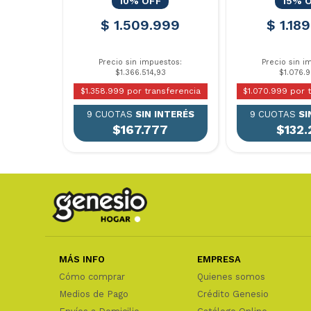
10% OFF
15% 
$ 1.509.999
$ 1.18
Precio sin impuestos:
Precio sin i
$1.366.514,93
$1.076.9
$1.358.999 por transferencia
$1.070.999 por 
9 CUOTAS
SIN INTERÉS
9 CUOTAS
SI
$167.777
$132.
MÁS INFO
EMPRESA
Cómo comprar
Quienes somos
Medios de Pago
Crédito Genesio