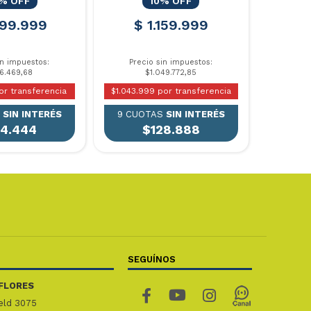
% OFF
10% OFF
299.999
$ 1.159.999
in impuestos:
Precio sin impuestos:
76.469,68
$1.049.772,85
or transferencia
$1.043.999 por transferencia
S
SIN INTERÉS
9 CUOTAS
SIN INTERÉS
44.444
$128.888
SEGUÍNOS
FLORES
ield 3075