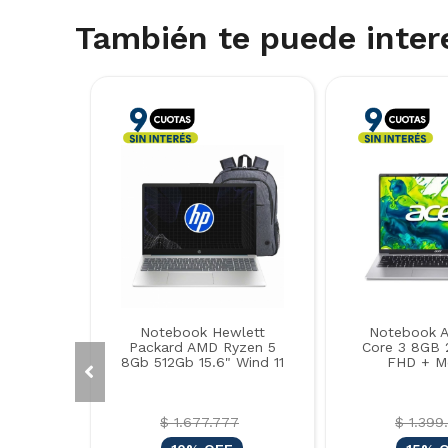
También te puede inter
Notebook Hewlett
Notebook Ac
Packard AMD Ryzen 5
Core 3 8GB 
8Gb 512Gb 15.6" Wind 11
FHD + M
$ 1.677.777
$ 1.399