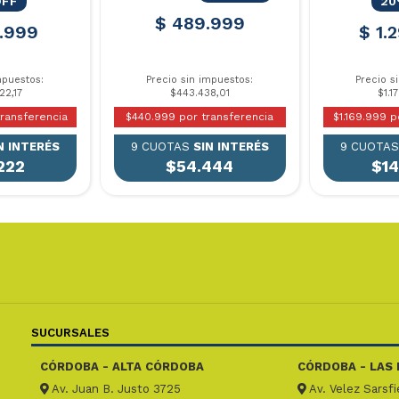
OFF
20
$ 489.999
9.999
$ 1.
mpuestos:
Precio sin impuestos:
Precio s
22,17
$443.438,01
$1.1
transferencia
$440.999 por transferencia
$1.169.999 p
N INTERÉS
9 CUOTAS
SIN INTERÉS
9 CUOTA
222
$54.444
$1
SUCURSALES
CÓRDOBA - ALTA CÓRDOBA
CÓRDOBA - LAS 
Av. Juan B. Justo 3725
Av. Velez Sarsf