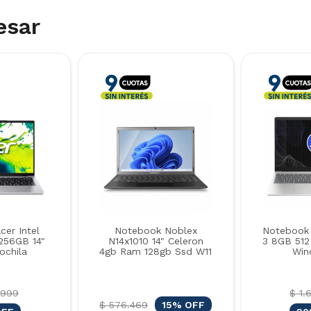
esar
er Intel
Notebook Noblex
Notebook 
256GB 14"
N14x1010 14" Celeron
3 8GB 512
ochila
4gb Ram 128gb Ssd W11
Win
.999
$ 1.
$ 576.469
15% OFF