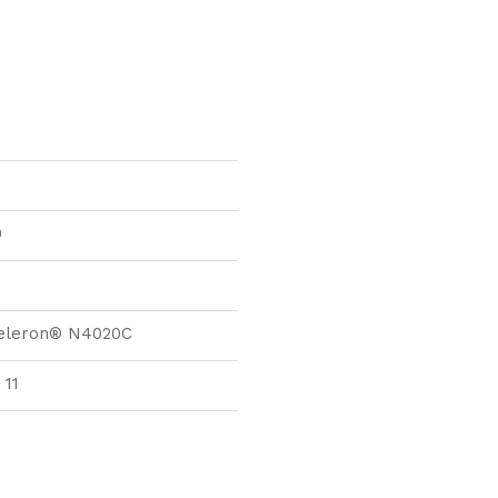
0
Celeron® N4020C
 11