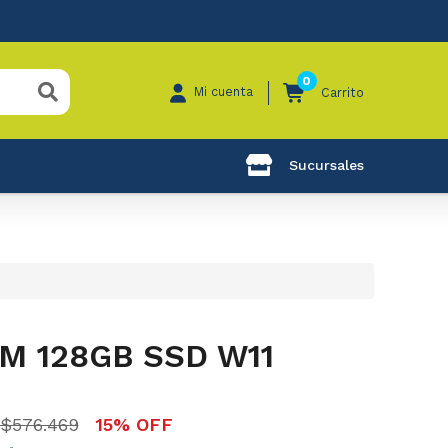
0
Mi cuenta
Carrito
Sucursales
M 128GB SSD W11
$576.469
15% OFF