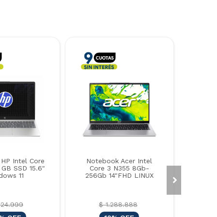
HP Intel Core
Notebook Acer Intel
 GB SSD 15.6"
Core 3 N355 8Gb-
dows 11
256Gb 14"FHD LINUX
624.999
$ 1.288.888