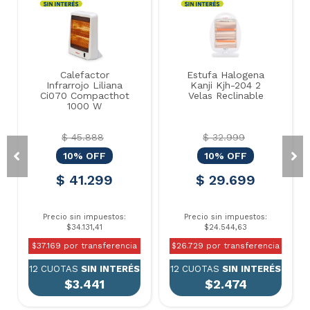
Calefactor
Estufa Halogena
Infrarrojo Liliana
Kanji Kjh-204 2
Ci070 Compacthot
Velas Reclinable
1000 W
$ 45.888
$ 32.999
10% OFF
10% OFF
$ 41.299
$ 29.699
Precio sin impuestos:
Precio sin impuestos:
$34.131,41
$24.544,63
$37.169 por transferencia
$26.729 por transferencia
12 CUOTAS
SIN INTERÉS
12 CUOTAS
SIN INTERÉS
$3.441
$2.474