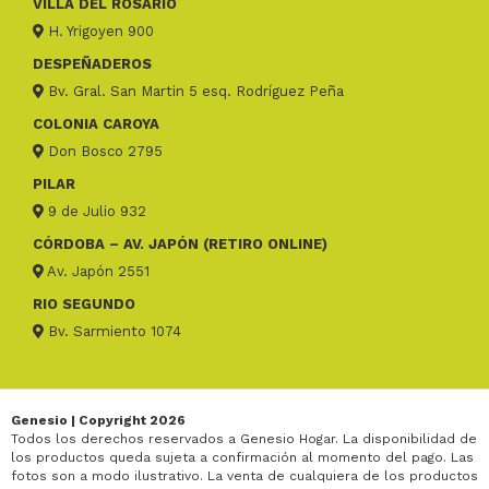
VILLA DEL ROSARIO
H. Yrigoyen 900
DESPEÑADEROS
Bv. Gral. San Martin 5 esq. Rodríguez Peña
COLONIA CAROYA
Don Bosco 2795
PILAR
9 de Julio 932
CÓRDOBA – AV. JAPÓN (RETIRO ONLINE)
Av. Japón 2551
RIO SEGUNDO
Bv. Sarmiento 1074
Genesio | Copyright 2026
Todos los derechos reservados a Genesio Hogar. La disponibilidad de
los productos queda sujeta a confirmación al momento del pago. Las
fotos son a modo ilustrativo. La venta de cualquiera de los productos