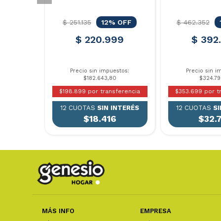
$ 251.135
12% OFF
$ 462.352
$ 220.999
$ 392
Precio sin impuestos:
Precio sin i
$182.643,80
$324.79
$198.899 por transferencia
$353.699 por t
12 CUOTAS
SIN INTERÉS
12 CUOTAS
SI
$18.416
$32.
MÁS INFO
EMPRESA