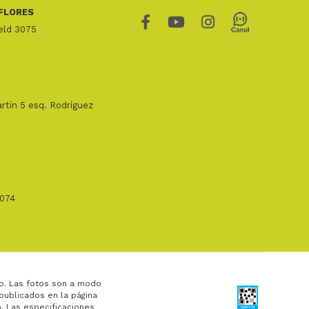
FLORES
ield 3075
rtin 5 esq. Rodríguez
1074
o. Las fotos son a modo
 publicados en la página
. Las especificaciones