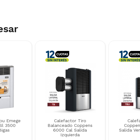
esar
Tbu Emege
Calefactor Tiro
Calef
Sl 3500
Balanceado Coppens
Coppen
Bigas
6000 Cal Salida
Salida Ve
Izquierda