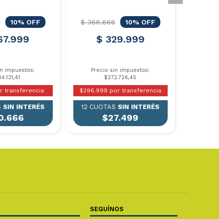
8
10% OFF
$ 366.666
10% OFF
67.999
$ 329.999
in impuestos:
Precio sin impuestos:
4.131,41
$272.726,45
r transferencia
$296.999 por transferencia
S
SIN INTERÉS
12 CUOTAS
SIN INTERÉS
0.666
$27.499
SEGUÍNOS