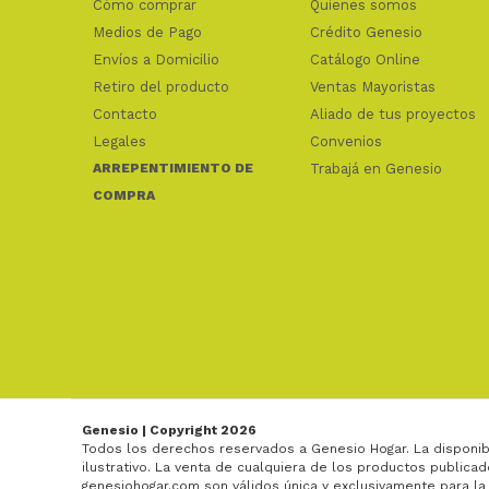
Cómo comprar
Quienes somos
Medios de Pago
Crédito Genesio
Envíos a Domicilio
Catálogo Online
Retiro del producto
Ventas Mayoristas
Contacto
Aliado de tus proyectos
Legales
Convenios
ARREPENTIMIENTO DE
Trabajá en Genesio
COMPRA
Genesio | Copyright 2026
Todos los derechos reservados a Genesio Hogar. La disponib
ilustrativo. La venta de cualquiera de los productos publicad
genesiohogar.com son válidos única y exclusivamente para la