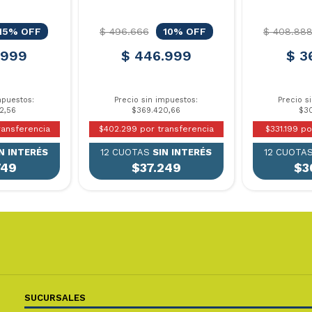
15% OFF
$ 496.666
10% OFF
$ 408.88
.999
$ 446.999
$ 3
mpuestos:
Precio sin impuestos:
Precio s
2,56
$369.420,66
$30
ransferencia
$402.299 por transferencia
$331.199 po
N INTERÉS
12 CUOTAS
SIN INTERÉS
12 CUOTA
749
$37.249
$3
SUCURSALES