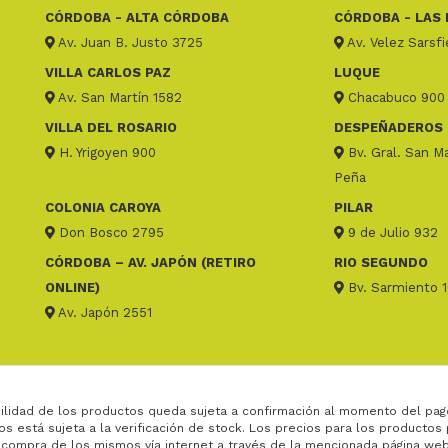
CÓRDOBA - ALTA CÓRDOBA
CÓRDOBA - LAS 
Av. Juan B. Justo 3725
Av. Velez Sarsf
VILLA CARLOS PAZ
LUQUE
Av. San Martín 1582
Chacabuco 900
VILLA DEL ROSARIO
DESPEÑADEROS
H. Yrigoyen 900
Bv. Gral. San Ma
Peña
COLONIA CAROYA
PILAR
Don Bosco 2795
9 de Julio 932
CÓRDOBA – AV. JAPÓN (RETIRO
RIO SEGUNDO
ONLINE)
Bv. Sarmiento 
Av. Japón 2551
ilidad de los productos queda sujeta a confirmación al momento del pag
os está sujeta a la verificación de stock. Los precios para los productos
 compra de los mismos vía internet a través de la mencionada página web