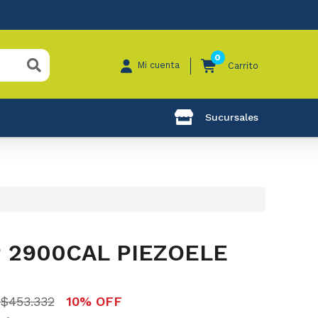
0
Mi cuenta
Carrito
Sucursales
 2900CAL PIEZOELE
$453.332
10% OFF