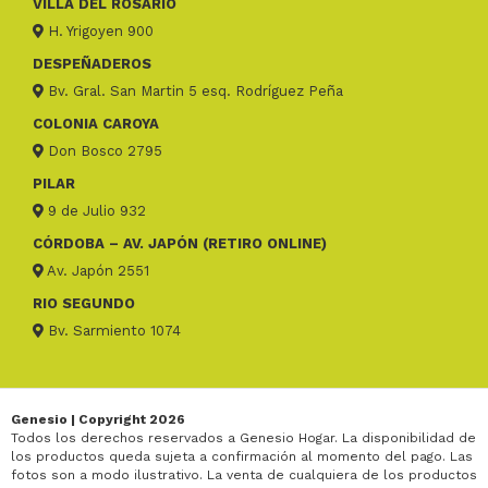
VILLA DEL ROSARIO
H. Yrigoyen 900
DESPEÑADEROS
Bv. Gral. San Martin 5 esq. Rodríguez Peña
COLONIA CAROYA
Don Bosco 2795
PILAR
9 de Julio 932
CÓRDOBA – AV. JAPÓN (RETIRO ONLINE)
Av. Japón 2551
RIO SEGUNDO
Bv. Sarmiento 1074
Genesio | Copyright 2026
Todos los derechos reservados a Genesio Hogar. La disponibilidad de
los productos queda sujeta a confirmación al momento del pago. Las
fotos son a modo ilustrativo. La venta de cualquiera de los productos