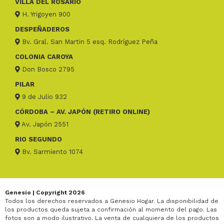
VILLA DEL ROSARIO
H. Yrigoyen 900
DESPEÑADEROS
Bv. Gral. San Martin 5 esq. Rodríguez Peña
COLONIA CAROYA
Don Bosco 2795
PILAR
9 de Julio 932
CÓRDOBA – AV. JAPÓN (RETIRO ONLINE)
Av. Japón 2551
RIO SEGUNDO
Bv. Sarmiento 1074
Genesio | Copyright 2026
Todos los derechos reservados a Genesio Hogar. La disponibilidad de
los productos queda sujeta a confirmación al momento del pago. Las
fotos son a modo ilustrativo. La venta de cualquiera de los productos