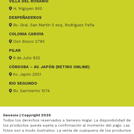
VILLA DEL ROSARIO
H. Yrigoyen 900
DESPEÑADEROS
Bv. Gral. San Martin 5 esq. Rodríguez Peña
COLONIA CAROYA
Don Bosco 2795
PILAR
9 de Julio 932
CÓRDOBA – AV. JAPÓN (RETIRO ONLINE)
Av. Japón 2551
RIO SEGUNDO
Bv. Sarmiento 1074
Genesio | Copyright 2026
Todos los derechos reservados a Genesio Hogar. La disponibilidad de
los productos queda sujeta a confirmación al momento del pago. Las
fotos son a modo ilustrativo. La venta de cualquiera de los productos